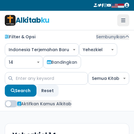
Alkitab
ku
Filter & Opsi
Sembunyikan
Indonesia Terjemahan Baru
Yehezkiel
14
Bandingkan
Semua Kitab
Search
Reset
Aktifkan Kamus Alkitab