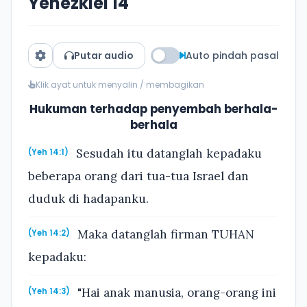
Yehezkiel 14
Putar audio
Auto pindah pasal
Klik ayat untuk menyalin / membagikan
Hukuman terhadap penyembah berhala-
berhala
Sesudah itu datanglah kepadaku
(Yeh 14:1)
beberapa orang dari tua-tua Israel dan
duduk di hadapanku.
Maka datanglah firman TUHAN
(Yeh 14:2)
kepadaku:
"Hai anak manusia, orang-orang ini
(Yeh 14:3)