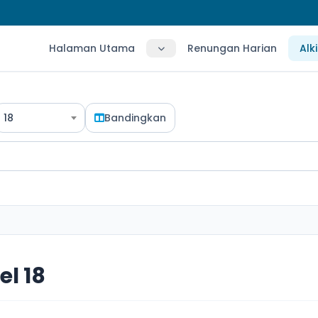
Halaman Utama
Renungan Harian
Alk
18
Bandingkan
el 18