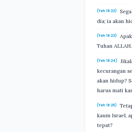
Segal
(Yeh 18:22)
dia; ia akan 
Apaka
(Yeh 18:23)
Tuhan ALLAH.
Jika
(Yeh 18:24)
kecurangan sep
akan hidup? Se
harus mati ka
Tetap
(Yeh 18:25)
kaum Israel, 
tepat?