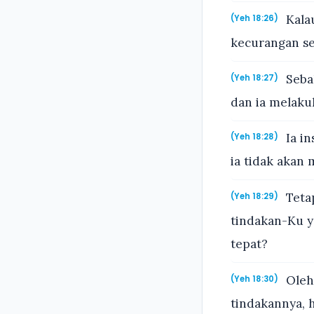
Kala
(Yeh 18:26)
kecurangan se
Sebal
(Yeh 18:27)
dan ia melaku
Ia in
(Yeh 18:28)
ia tidak akan 
Tetap
(Yeh 18:29)
tindakan-Ku y
tepat?
Oleh
(Yeh 18:30)
tindakannya, 