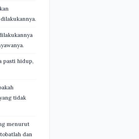
ukan
 dilakukannya.
 dilakukannya
nyawanya.
a pasti hidup,
Apakah
yang tidak
ng menurut
tobatlah dan