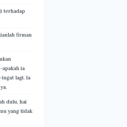
gi terhadap
ianlah firman
kukan
--apakah ia
ngat lagi. Ia
ya.
h dulu, hai
nmu yang tidak