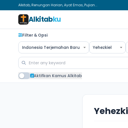
Alkitab, Renungan Harian, Ayat Emas, Pujian...
Alkitab
ku
Filter & Opsi
Indonesia Terjemahan Baru
Yehezkiel
Aktifkan Kamus Alkitab
Yehezki