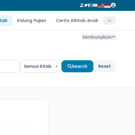
itab
Kidung Pujian
Cerita Alkitab Anak
Sembunyikan
Semua Kitab
Search
Reset