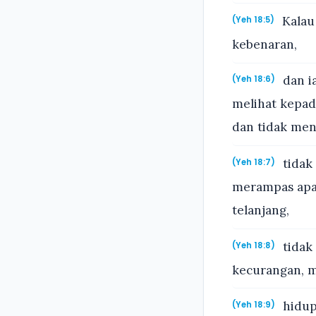
Kalau
(Yeh 18:5)
kebenaran,
dan i
(Yeh 18:6)
melihat kepad
dan tidak me
tidak
(Yeh 18:7)
merampas apa
telanjang,
tidak
(Yeh 18:8)
kecurangan, m
hidup
(Yeh 18:9)