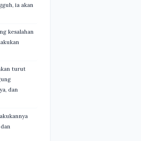
gguh, ia akan
ng kesalahan
lakukan
akan turut
gung
ya, dan
ilakukannya
 dan