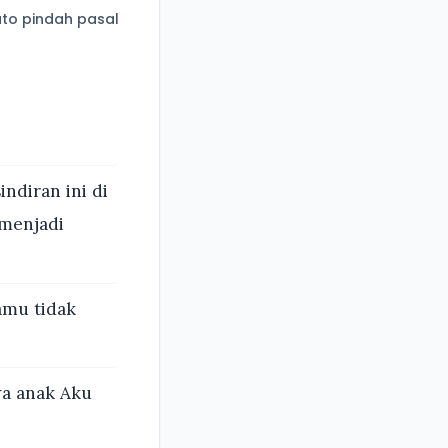
to pindah pasal
ndiran ini di
 menjadi
amu tidak
wa anak Aku