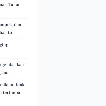
irman Tuhan
rampok, dan
al itu
ging
engembalikan
jian,
mikian tidak
ya tertimpa