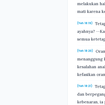
melakukan hal
mati karena k
Tetap
(Yeh 18:19)
ayahnya? --Ka
semua ketetap
Orang
(Yeh 18:20)
menanggung k
kesalahan ana
kefasikan oran
Tetap
(Yeh 18:21)
dan berpegang
kebenaran, ia 