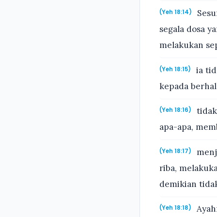
Sesun
(Yeh 18:14)
segala dosa ya
melakukan sepe
ia ti
(Yeh 18:15)
kepada berhal
tidak
(Yeh 18:16)
apa-apa, memb
menja
(Yeh 18:17)
riba, melakuk
demikian tidak
Ayahn
(Yeh 18:18)