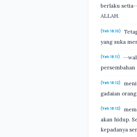
berlaku setia-
ALLAH.
Tetap
(Yeh 18:10)
yang suka men
--wal
(Yeh 18:11)
persembahan d
menin
(Yeh 18:12)
gadaian orang
memun
(Yeh 18:13)
akan hidup. Se
kepadanya sen