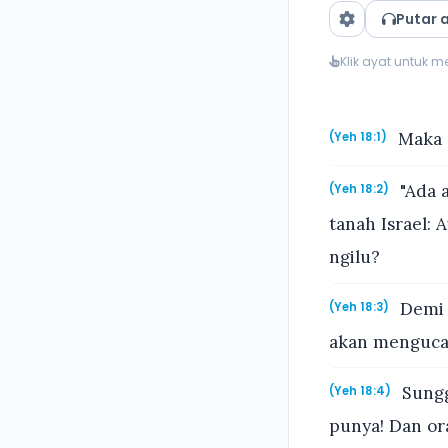
Putar 
Klik ayat untuk 
Maka 
(Yeh 18:1)
"Ada 
(Yeh 18:2)
tanah Israel:
ngilu?
Demi 
(Yeh 18:3)
akan mengucapk
Sungg
(Yeh 18:4)
punya! Dan or