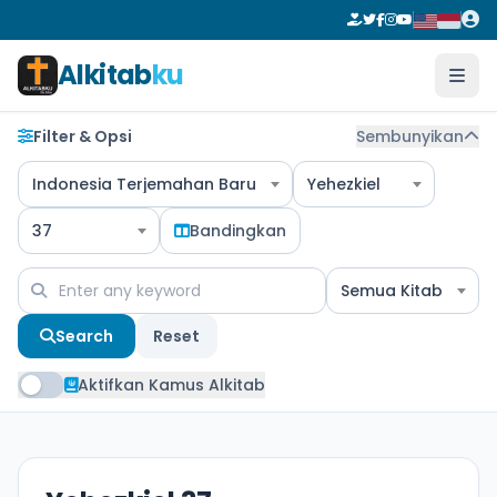
Alkitab
ku
Filter & Opsi
Sembunyikan
Indonesia Terjemahan Baru
Yehezkiel
37
Bandingkan
Semua Kitab
Search
Reset
Aktifkan Kamus Alkitab