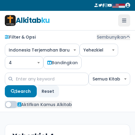
Alkitab
ku
Filter & Opsi
Sembunyikan
Indonesia Terjemahan Baru
Yehezkiel
4
Bandingkan
Semua Kitab
Search
Reset
Aktifkan Kamus Alkitab