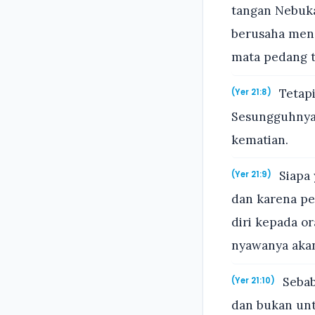
tangan Nebuka
berusaha men
mata pedang t
Tetapi
(Yer 21:8)
Sesungguhnya
kematian.
Siapa 
(Yer 21:9)
dan karena pe
diri kepada o
nyawanya akan
Sebab
(Yer 21:10)
dan bukan un