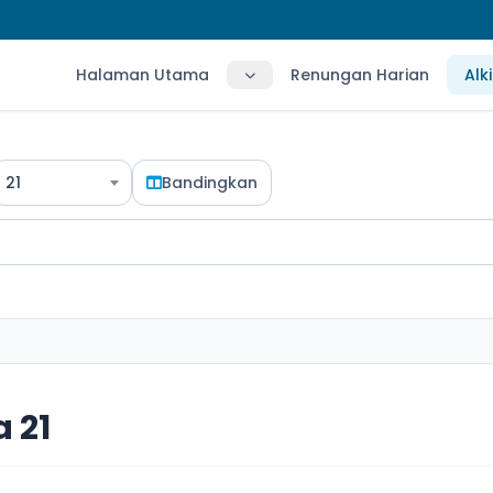
Halaman Utama
Renungan Harian
Alk
21
Bandingkan
 21