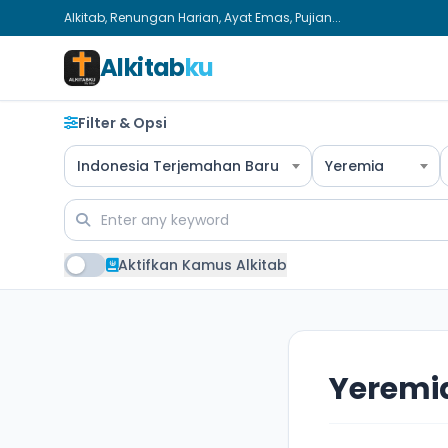
Alkitab, Renungan Harian, Ayat Emas, Pujian...
Alkitab
ku
Filter & Opsi
Indonesia Terjemahan Baru
Yeremia
Aktifkan Kamus Alkitab
Yeremia