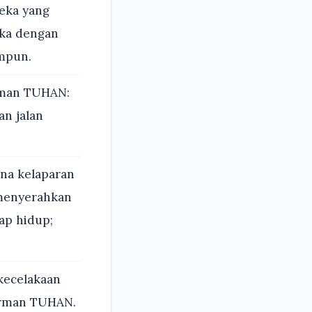
reka yang
ka dengan
ampun.
irman TUHAN:
n jalan
ena kelaparan
 menyerahkan
ap hidup;
kecelakaan
irman TUHAN.