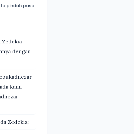
to pindah pasal
a Zedekia
danya dengan
ebukadnezar,
ada kami
adnezar
da Zedekia: