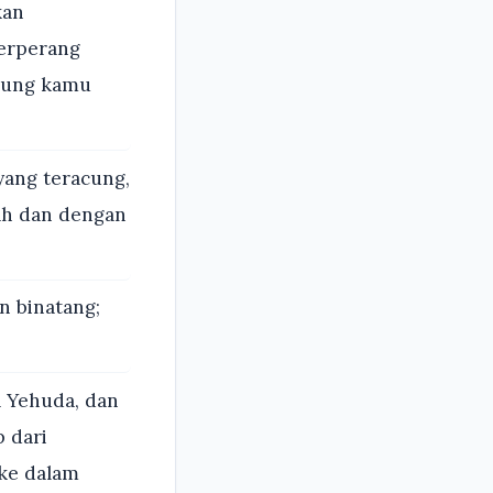
kan
erperang
pung kamu
ang teracung,
ah dan dengan
 binatang;
a Yehuda, dan
p dari
 ke dalam