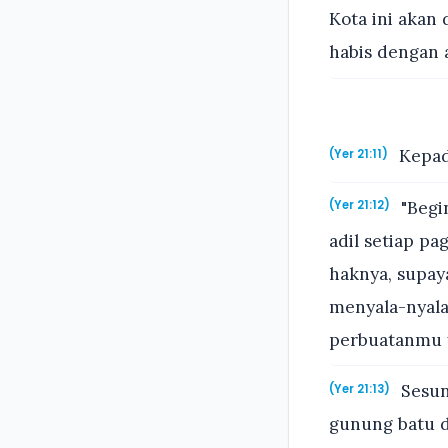
Kota ini akan
habis dengan a
Kepad
(Yer 21:11)
"Begi
(Yer 21:12)
adil setiap p
haknya, supay
menyala-nyal
perbuatanmu y
Sesun
(Yer 21:13)
gunung batu d