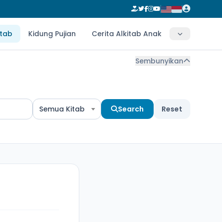
itab
Kidung Pujian
Cerita Alkitab Anak
Sembunyikan
Semua Kitab
Search
Reset