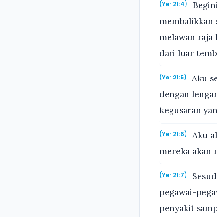
Begini
(Yer 21:4)
membalikkan s
melawan raja
dari luar tem
Aku se
(Yer 21:5)
dengan lenga
kegusaran yan
Aku ak
(Yer 21:6)
mereka akan m
Sesuda
(Yer 21:7)
pegawai-pegawa
penyakit samp