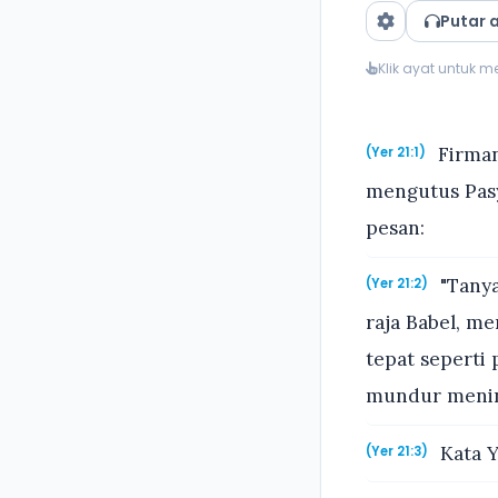
Putar 
Klik ayat untuk 
Firman
(Yer 21:1)
mengutus Pas
pesan:
"Tanya
(Yer 21:2)
raja Babel, m
tepat seperti
mundur menin
Kata Y
(Yer 21:3)