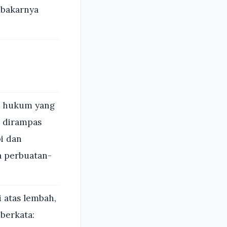
mbakarnya
h hukum yang
g dirampas
i dan
a perbuatan-
 atas lembah,
berkata: