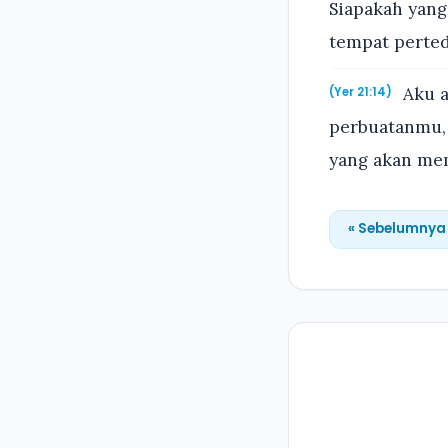
Siapakah yang
tempat perte
Aku a
(Yer 21:14)
perbuatanmu, 
yang akan mem
« Sebelumnya