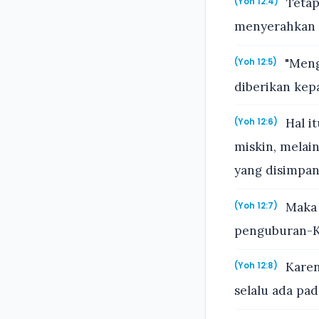
Tetap
(Yoh 12:4)
menyerahkan D
"Menga
(Yoh 12:5)
diberikan kep
Hal i
(Yoh 12:6)
miskin, melai
yang disimpan
Maka k
(Yoh 12:7)
penguburan-K
Karen
(Yoh 12:8)
selalu ada pad