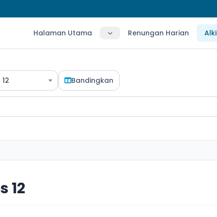
Halaman Utama
Renungan Harian
Alk
12
Bandingkan
s 12