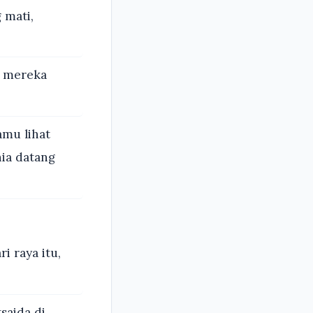
 mati,
a mereka
amu lihat
nia datang
i raya itu,
saida di