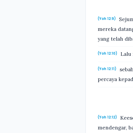
Sejum
(Yoh 12:9)
mereka datang
yang telah dib
Lalu
(Yoh 12:10)
sebab
(Yoh 12:11)
percaya kepad
Keeso
(Yoh 12:12)
mendengar, ba