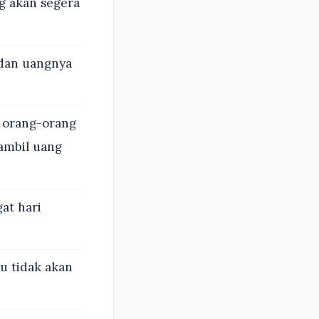
ng akan segera
 dan uangnya
b orang-orang
gambil uang
at hari
u tidak akan