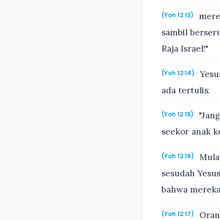
merek
(Yoh 12:13)
sambil berser
Raja Israel!"
Yesus
(Yoh 12:14)
ada tertulis:
"Jang
(Yoh 12:15)
seekor anak ke
Mula-
(Yoh 12:16)
sesudah Yesus
bahwa mereka 
Orang
(Yoh 12:17)