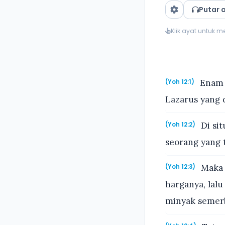
Putar 
Klik ayat untuk 
Enam h
(Yoh 12:1)
Lazarus yang 
Di sit
(Yoh 12:2)
seorang yang 
Maka 
(Yoh 12:3)
harganya, lal
minyak semerb