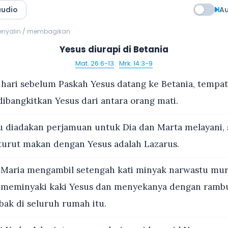
audio
Au
menyalin / membagikan
Yesus diurapi di Betania
Mat. 26:6-13
·
Mrk. 14:3-9
ari sebelum Paskah Yesus datang ke Betania, tempat
dibangkitkan Yesus dari antara orang mati.
u diadakan perjamuan untuk Dia dan Marta melayani, 
turut makan dengan Yesus adalah Lazarus.
Maria mengambil setengah kati minyak narwastu mur
u meminyaki kaki Yesus dan menyekanya dengan rambu
ak di seluruh rumah itu.