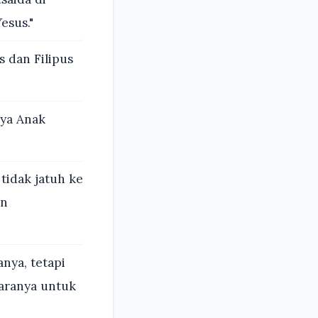
esus."
 dan Filipus
nya Anak
tidak jatuh ke
an
nya, tetapi
haranya untuk