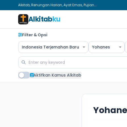
Alkitab, Renungan Harian, Ayat Emas, Pujian...
Alkitab
ku
Filter & Opsi
Indonesia Terjemahan Baru
Yohanes
Aktifkan Kamus Alkitab
Yohane