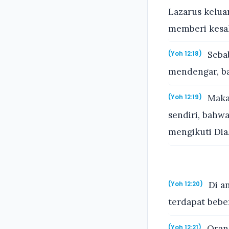
Lazarus kelua
memberi kesak
Sebab
(Yoh 12:18)
mendengar, ba
Maka 
(Yoh 12:19)
sendiri, bahwa
mengikuti Dia.
Di an
(Yoh 12:20)
terdapat bebe
Orang
(Yoh 12:21)