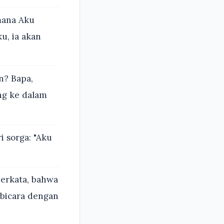
mana Aku
u, ia akan
n? Bapa,
ang ke dalam
 sorga: "Aku
erkata, bahwa
rbicara dengan