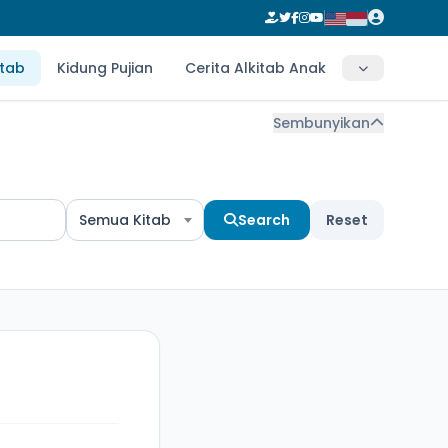
itab
Kidung Pujian
Cerita Alkitab Anak
Sembunyikan
Semua Kitab
Search
Reset