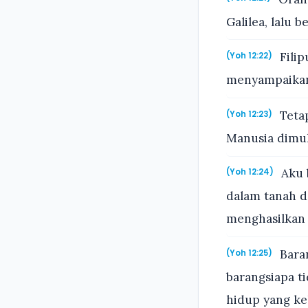
Galilea, lalu 
Filip
(Yoh 12:22)
menyampaikan
Tetap
(Yoh 12:23)
Manusia dimul
Aku 
(Yoh 12:24)
dalam tanah dan
menghasilkan 
Baran
(Yoh 12:25)
barangsiapa t
hidup yang ke