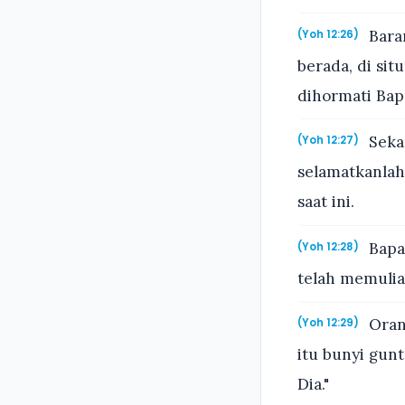
Baran
(Yoh 12:26)
berada, di si
dihormati Bap
Seka
(Yoh 12:27)
selamatkanlah 
saat ini.
Bapa,
(Yoh 12:28)
telah memulia
Oran
(Yoh 12:29)
itu bunyi gunt
Dia."