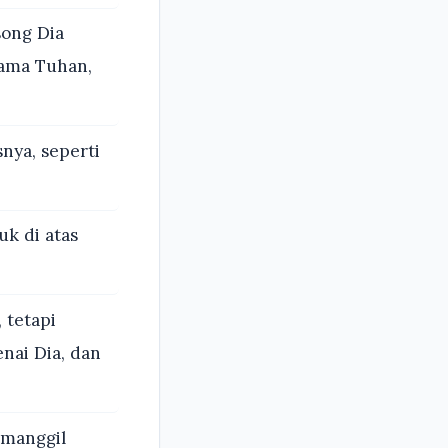
ong Dia
nama Tuhan,
nya, seperti
uk di atas
 tetapi
nai Dia, dan
emanggil