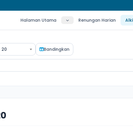
Halaman Utama
Renungan Harian
Alk
20
Bandingkan
20