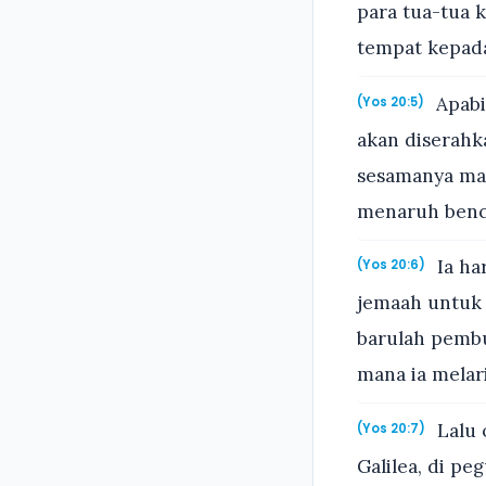
para tua-tua 
tempat kepada
Apabi
(Yos 20:5)
akan diserahk
sesamanya man
menaruh benci
Ia ha
(Yos 20:6)
jemaah untuk 
barulah pembu
mana ia melari
Lalu 
(Yos 20:7)
Galilea, di p