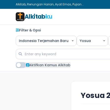
Alkitab, Renungan Harian, Ayat Emas, Pujian...
Alkitab
ku
Filter & Opsi
Indonesia Terjemahan Baru
Yosua
Aktifkan Kamus Alkitab
Yosua 