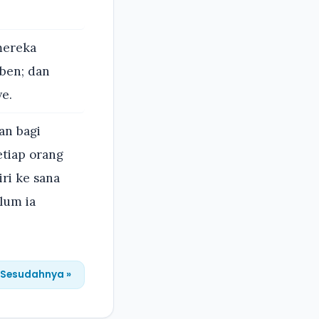
mereka
uben; dan
e.
an bagi
tiap orang
ri ke sana
lum ia
Sesudahnya »