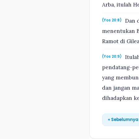
Arba, itulah 
Dan d
(Yos 20:8)
menentukan Be
Ramot di Gile
Itula
(Yos 20:9)
pendatang-pen
yang membunuh
dan jangan ma
dihadapkan ke
« Sebelumnya