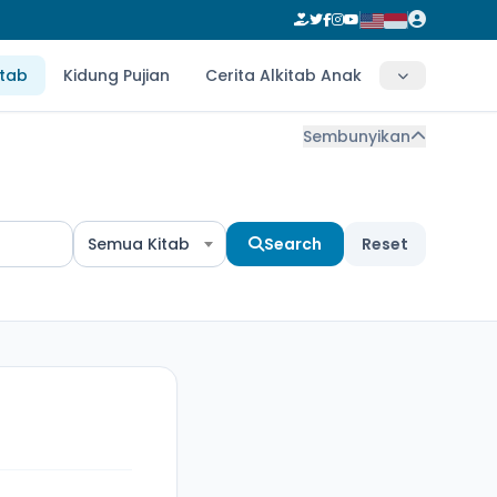
itab
Kidung Pujian
Cerita Alkitab Anak
Sembunyikan
Semua Kitab
Search
Reset