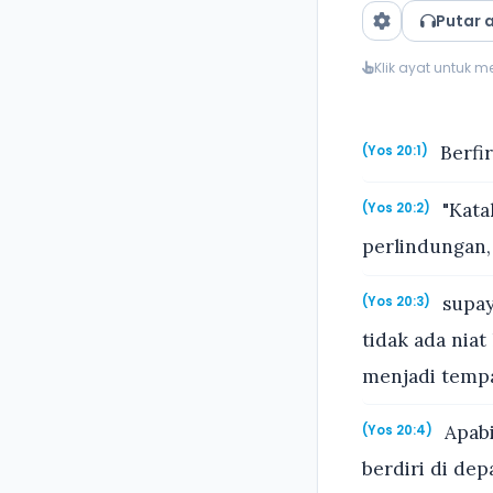
Putar 
Klik ayat untuk 
Berfi
(Yos 20:1)
"Kata
(Yos 20:2)
perlindungan,
supay
(Yos 20:3)
tidak ada niat
menjadi tempa
Apabil
(Yos 20:4)
berdiri di de