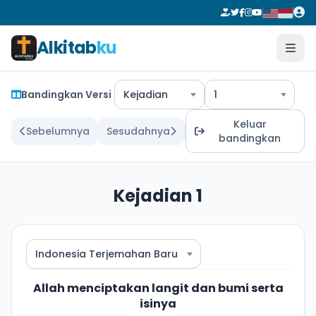
Alkitab
ku
Bandingkan Versi
Kejadian
1
Keluar
Sebelumnya
Sesudahnya
bandingkan
Kejadian 1
Indonesia Terjemahan Baru
Allah menciptakan langit dan bumi serta
isinya