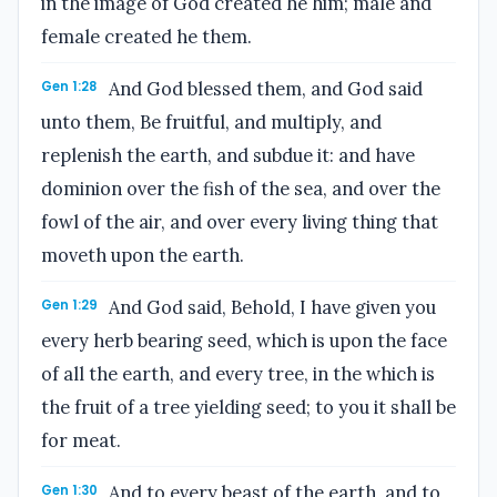
in the image of God created he him; male and
female created he them.
Gen 1:28
And God blessed them, and God said
unto them, Be fruitful, and multiply, and
replenish the earth, and subdue it: and have
dominion over the fish of the sea, and over the
fowl of the air, and over every living thing that
moveth upon the earth.
Gen 1:29
And God said, Behold, I have given you
every herb bearing seed, which is upon the face
of all the earth, and every tree, in the which is
the fruit of a tree yielding seed; to you it shall be
for meat.
Gen 1:30
And to every beast of the earth, and to