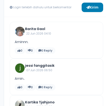
Kirim
Login terlebih dahulu untuk berkomentar
Barita Gaol
22 Jun 2026 04:10
Aminnn.
0
0
0 Reply
jessi fanggitasik
07 Jun 2026 06:50
Amin..
0
0
0 Reply
Kartika Tjahjono