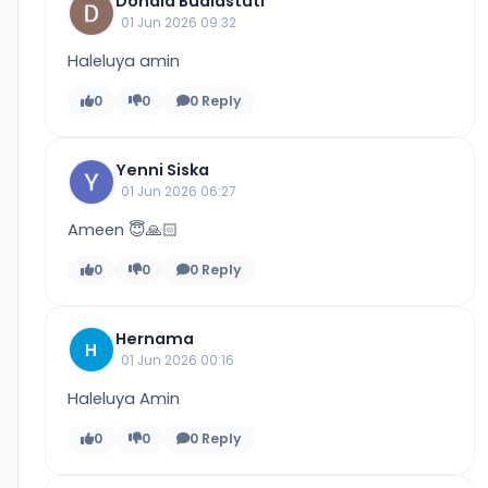
Donald Budiastuti
01 Jun 2026 09:32
Haleluya amin
0
0
0 Reply
Yenni Siska
01 Jun 2026 06:27
Ameen 😇🙏🏻
0
0
0 Reply
Hernama
H
01 Jun 2026 00:16
Haleluya Amin
0
0
0 Reply