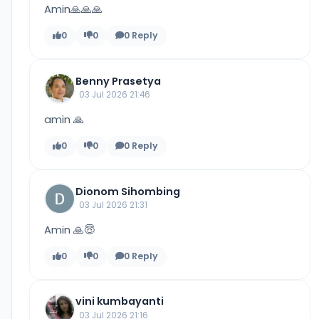
Amin🙏🙏🙏
0
0
0 Reply
Benny Prasetya
03 Jul 2026 21:46
amin 🙏
0
0
0 Reply
Dionom Sihombing
03 Jul 2026 21:31
Amin 🙏😇
0
0
0 Reply
vini kumbayanti
03 Jul 2026 21:16