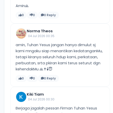
Amin🙏
0
0
0 Reply
Norma Theos
04 Jul 2026 00:35
amin, Tuhan Yesus jangan hanya dimulut sj
kami mngaku siap menantikan kedatanganMu,
tetapi kiranya seluruh hdup kami, perkataan,
perbuatan, srta pkiran kami terus seturut dgn
kehendakMu 🙏✝️🕯😇
0
0
0 Reply
Kiki Tiam
04 Jul 2026 00:30
Berjaga jagalah pessan Firman Tuhan Yesus