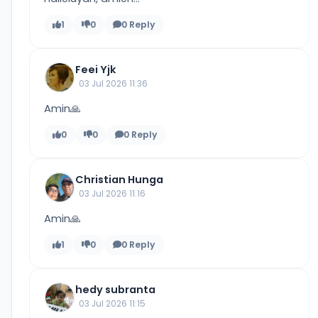
1
0
0 Reply
Feei Yjk
03 Jul 2026 11:36
Amin🙏
0
0
0 Reply
Christian Hunga
03 Jul 2026 11:16
Amin🙏
1
0
0 Reply
hedy subranta
03 Jul 2026 11:15