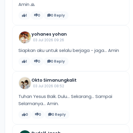
Amin 🙏
1
0
0 Reply
yohanes yohan
03 Jul 2026 09:26
Siapkan aku untuk selalu berjaga - jaga... Amin
1
0
0 Reply
Okto Simanungkalit
03 Jul 2026 08:52
Tuhan Yesus Baik. Dulu... Sekarang... Sampai
Selamanya... Amin.
0
0
0 Reply