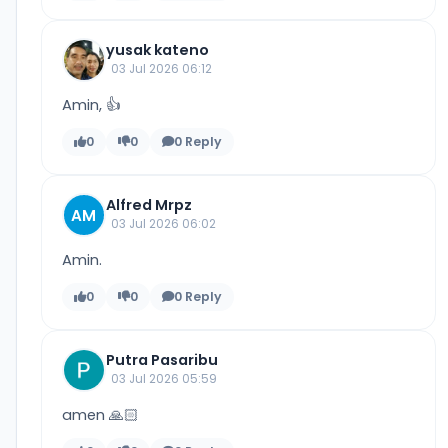
yusak kateno
03 Jul 2026 06:12
Amin, 👍
0
0
0 Reply
Alfred Mrpz
AM
03 Jul 2026 06:02
Amin.
0
0
0 Reply
Putra Pasaribu
03 Jul 2026 05:59
amen 🙏🏻