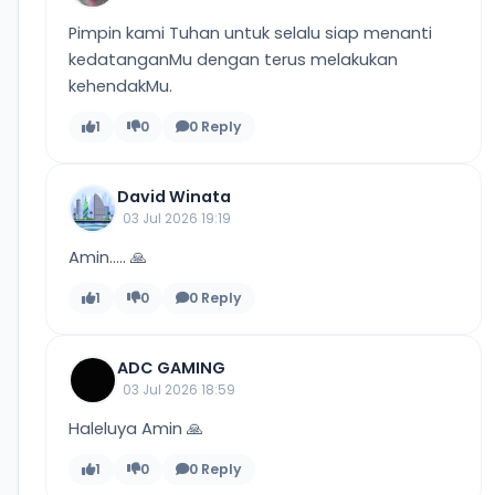
Pimpin kami Tuhan untuk selalu siap menanti
kedatanganMu dengan terus melakukan
kehendakMu.
1
0
0 Reply
David Winata
03 Jul 2026 19:19
Amin..... 🙏
1
0
0 Reply
ADC GAMING
03 Jul 2026 18:59
Haleluya Amin 🙏
1
0
0 Reply