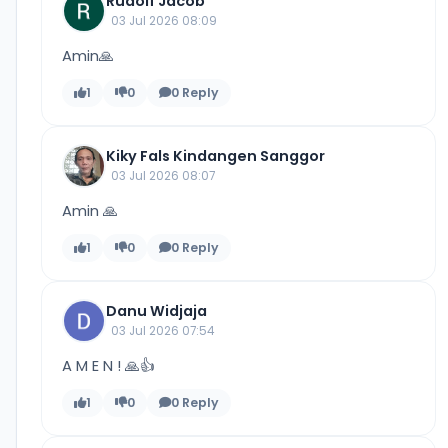
Rudolf Jacob
03 Jul 2026 08:09
Amin🙏
1
0
0 Reply
Kiky Fals Kindangen Sanggor
03 Jul 2026 08:07
Amin 🙏
1
0
0 Reply
Danu Widjaja
03 Jul 2026 07:54
A M E N ! 🙏👍
1
0
0 Reply