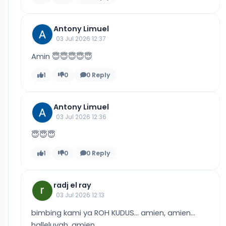
Antony Limuel
03 Jul 2026 12:37
Amin 😇😇😇😇😇
1
0
0 Reply
Antony Limuel
03 Jul 2026 12:36
😇😇😇
1
0
0 Reply
radj el ray
03 Jul 2026 12:13
bimbing kami ya ROH KUDUS... amien, amien...
halleluyah, amien...