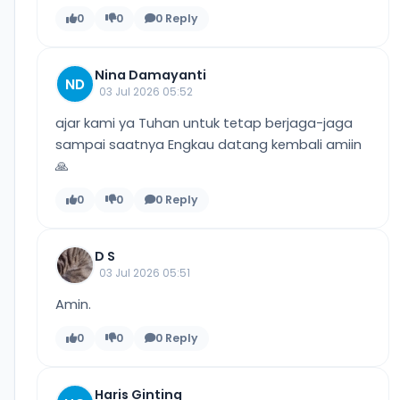
0
0
0 Reply
Nina Damayanti
ND
03 Jul 2026 05:52
ajar kami ya Tuhan untuk tetap berjaga-jaga
sampai saatnya Engkau datang kembali amiin
🙏
0
0
0 Reply
D S
03 Jul 2026 05:51
Amin.
0
0
0 Reply
Haris Ginting