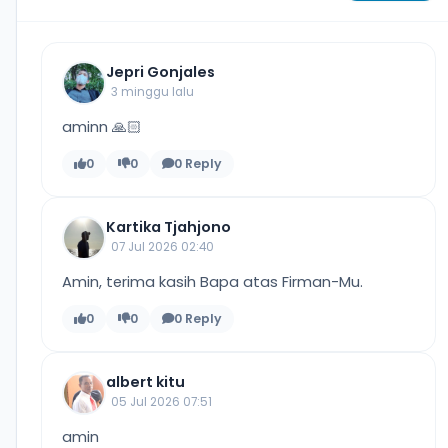
Jepri Gonjales
3 minggu lalu
aminn 🙏🏻
0
0
0 Reply
Kartika Tjahjono
07 Jul 2026 02:40
Amin, terima kasih Bapa atas Firman-Mu.
0
0
0 Reply
albert kitu
05 Jul 2026 07:51
amin