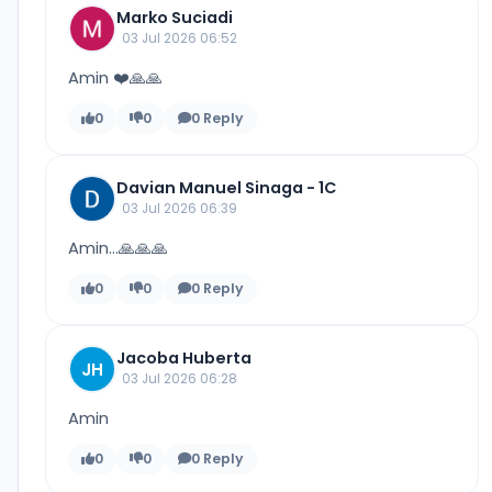
Marko Suciadi
03 Jul 2026 06:52
Amin ❤️🙏🙏
0
0
0 Reply
Davian Manuel Sinaga - 1C
03 Jul 2026 06:39
Amin...🙏🙏🙏
0
0
0 Reply
Jacoba Huberta
JH
03 Jul 2026 06:28
Amin
0
0
0 Reply