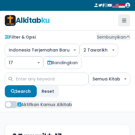
Alkitab
ku
Filter & Opsi
Sembunyikan
Indonesia Terjemahan Baru
2 Tawarikh
17
Bandingkan
Semua Kitab
Search
Reset
Aktifkan Kamus Alkitab