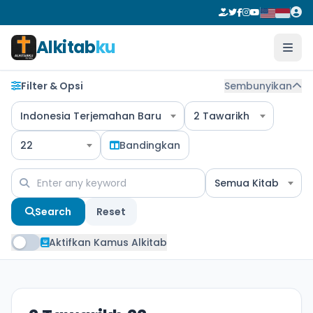
Alkitab
ku
Filter & Opsi
Sembunyikan
Indonesia Terjemahan Baru
2 Tawarikh
22
Bandingkan
Semua Kitab
Search
Reset
Aktifkan Kamus Alkitab