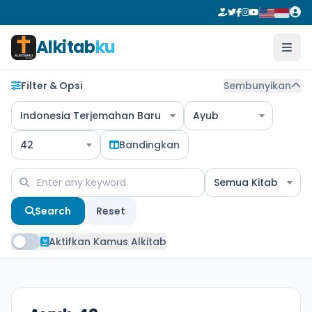
Alkitab
ku
Filter & Opsi
Sembunyikan
Indonesia Terjemahan Baru
Ayub
42
Bandingkan
Semua Kitab
Search
Reset
Aktifkan Kamus Alkitab