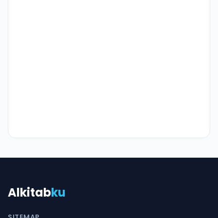
Alkitab
ku
SITEMAP