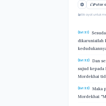
Putar 
Klik ayat untuk 
Sesudah
(Est 3:1)
dikaruniailah
kedudukannya 
Dan sem
(Est 3:2)
sujud kepada 
Mordekhai tid
Maka pa
(Est 3:3)
Mordekhai: "M