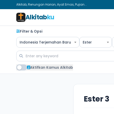
Alkitab, Renungan Harian, Ayat Emas, Pujian...
Alkitab
ku
Filter & Opsi
Indonesia Terjemahan Baru
Ester
Aktifkan Kamus Alkitab
Ester 3