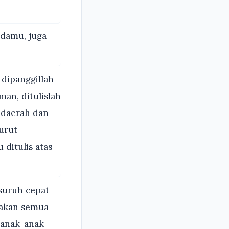
adamu, juga
 dipanggillah
man, ditulislah
i daerah dan
urut
 ditulis atas
suruh cepat
sakan semua
 anak-anak