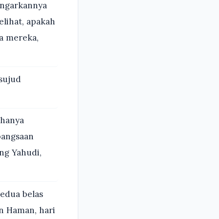
engarkannya
lihat, apakah
da mereka,
sujud
 hanya
bangsaan
ng Yahudi,
kedua belas
n Haman, hari