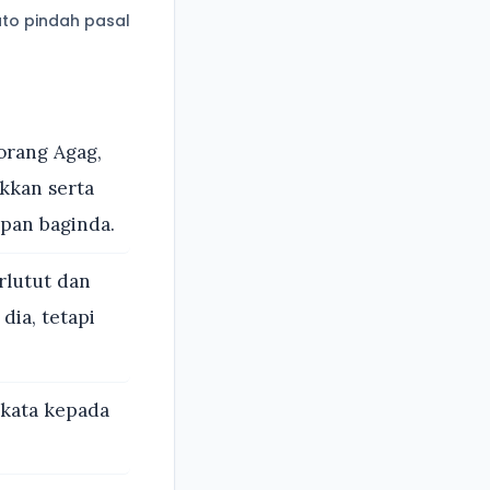
to pindah pasal
i
orang Agag,
ikkan serta
pan baginda.
rlutut dan
dia, tetapi
rkata kepada