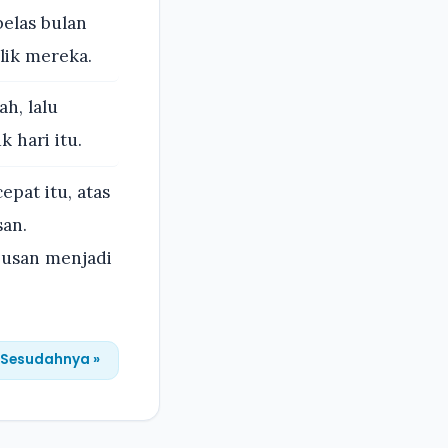
elas bulan
lik mereka.
h, lalu
 hari itu.
pat itu, atas
san.
Susan menjadi
Sesudahnya »