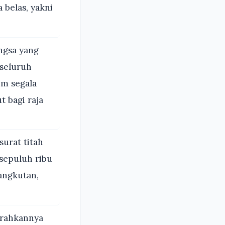
 belas, yakni
ngsa yang
 seluruh
m segala
t bagi raja
surat titah
sepuluh ribu
angkutan,
serahkannya