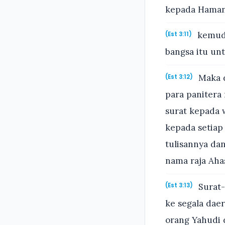
kepada Haman 
kemudi
(Est 3:11)
bangsa itu un
Maka d
(Est 3:12)
para panitera 
surat kepada 
kepada setiap
tulisannya dan
nama raja Aha
Surat-
(Est 3:13)
ke segala dae
orang Yahudi 