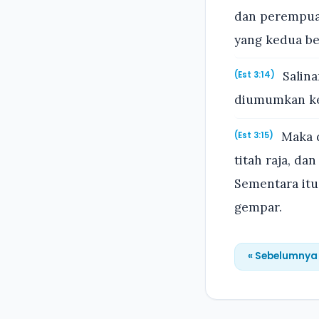
dan perempuan
yang kedua be
Salina
(Est 3:14)
diumumkan kep
Maka d
(Est 3:15)
titah raja, d
Sementara itu
gempar.
« Sebelumnya