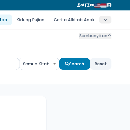
itab
Kidung Pujian
Cerita Alkitab Anak
Sembunyikan
Semua Kitab
Search
Reset