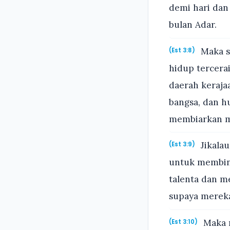
demi hari dan
bulan Adar.
Maka s
(Est 3:8)
hidup tercera
daerah keraja
bangsa, dan hu
membiarkan me
Jikalau
(Est 3:9)
untuk membin
talenta dan m
supaya merek
Maka r
(Est 3:10)