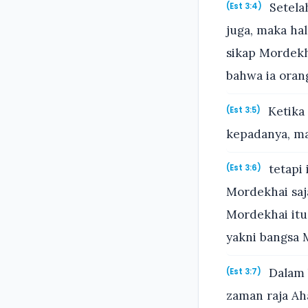
Setela
(Est 3:4)
juga, maka ha
sikap Mordekh
bahwa ia oran
Ketika 
(Est 3:5)
kepadanya, ma
tetapi
(Est 3:6)
Mordekhai saj
Mordekhai itu
yakni bangsa 
Dalam b
(Est 3:7)
zaman raja Ah