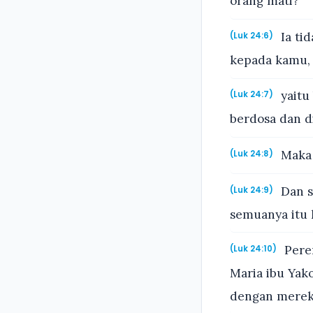
orang mati?
Ia tid
(Luk 24:6)
kepada kamu, k
yaitu
(Luk 24:7)
berdosa dan di
Maka 
(Luk 24:8)
Dan s
(Luk 24:9)
semuanya itu 
Perem
(Luk 24:10)
Maria ibu Ya
dengan merek