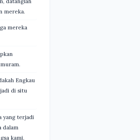
n, datanglah
an mereka.
gga mereka
apkan
 muram.
Adakah Engkau
adi di situ
 yang terjadi
a dalam
gsa kami.