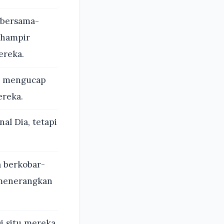
 bersama-
 hampir
ereka.
, mengucap
reka.
l Dia, tetapi
a berkobar-
a menerangkan
i situ mereka