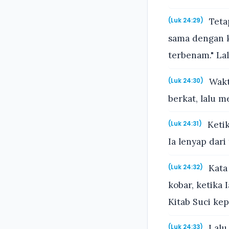
Teta
(Luk 24:29)
sama dengan k
terbenam." La
Wakt
(Luk 24:30)
berkat, lalu
Ketik
(Luk 24:31)
Ia lenyap dar
Kata 
(Luk 24:32)
kobar, ketika 
Kitab Suci kep
Lalu 
(Luk 24:33)