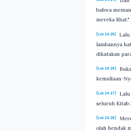
Dan 
bahwa memang 
mereka lihat."
Lalu 
(Luk 24:25)
lambannya hat
dikatakan para
Buka
(Luk 24:26)
kemuliaan-Ny
Lalu
(Luk 24:27)
seluruh Kitab 
Mere
(Luk 24:28)
olah hendak m