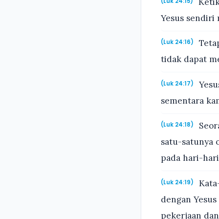
Ketik
(Luk 24:15)
Yesus sendiri
Tetap
(Luk 24:16)
tidak dapat m
Yesu
(Luk 24:17)
sementara ka
Seor
(Luk 24:18)
satu-satunya o
pada hari-hari
Kata-
(Luk 24:19)
dengan Yesus 
pekerjaan dan