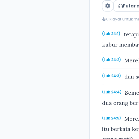
Putar 
Klik ayat untuk 
tetapi
(Luk 24:1)
kubur membaw
Merek
(Luk 24:2)
dan s
(Luk 24:3)
Semen
(Luk 24:4)
dua orang ber
Merek
(Luk 24:5)
itu berkata k