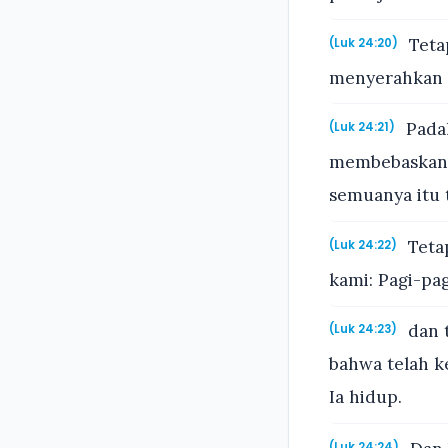
Teta
(Luk 24:20)
menyerahkan 
Padah
(Luk 24:21)
membebaskan ba
semuanya itu t
Teta
(Luk 24:22)
kami: Pagi-pag
dan 
(Luk 24:23)
bahwa telah k
Ia hidup.
(Luk 24:24)