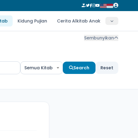
itab
Kidung Pujian
Cerita Alkitab Anak
Sembunyikan
Semua Kitab
Search
Reset