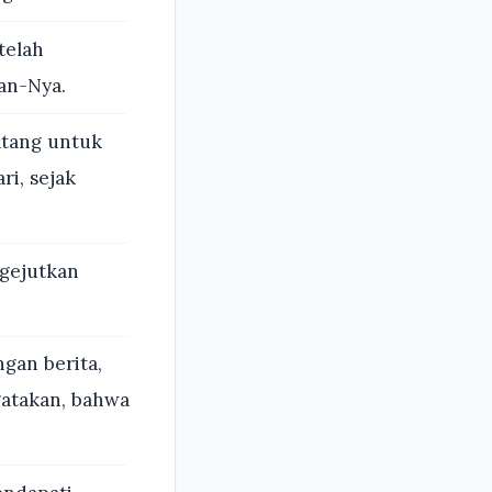
telah
an-Nya.
atang untuk
ri, sejak
gejutkan
gan berita,
gatakan, bahwa