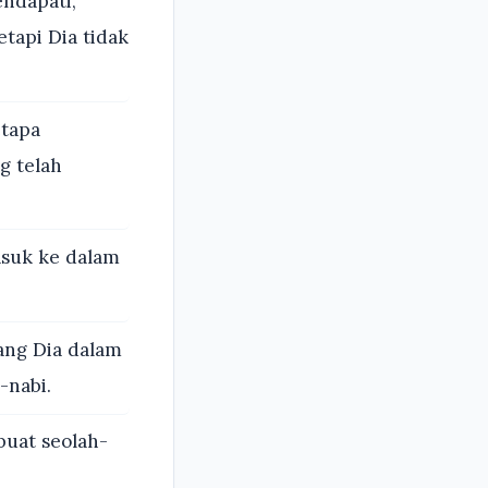
ndapati,
api Dia tidak
etapa
g telah
suk ke dalam
ang Dia dalam
-nabi.
buat seolah-