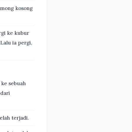
 omong kosong
rgi ke kubur
Lalu ia pergi,
i ke sebuah
dari
lah terjadi.