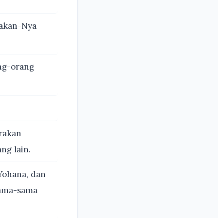
atakan-Nya
ng-orang
rakan
ng lain.
Yohana, dan
sama-sama