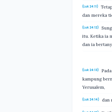
Tetap
(Luk 24:11)
dan mereka t
Sungg
(Luk 24:12)
itu. Ketika ia
dan ia bertany
Pada 
(Luk 24:13)
kampung berna
Yerusalem,
dan m
(Luk 24:14)