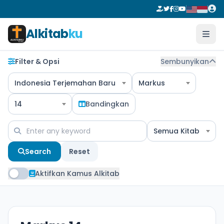
Alkitab
ku
Filter & Opsi
Sembunyikan
Indonesia Terjemahan Baru
Markus
14
Bandingkan
Semua Kitab
Search
Reset
Aktifkan Kamus Alkitab