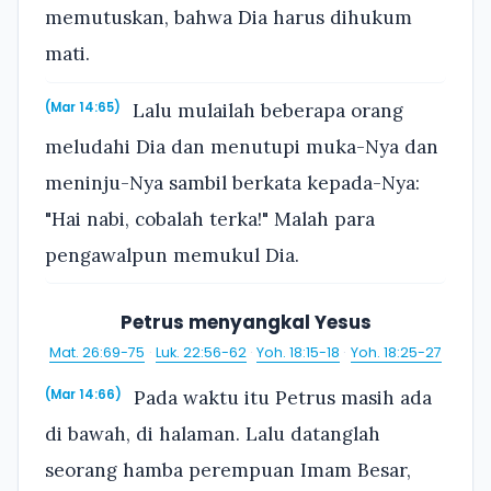
memutuskan, bahwa Dia harus dihukum
mati.
Lalu mulailah beberapa orang
(Mar 14:65)
meludahi Dia dan menutupi muka-Nya dan
meninju-Nya sambil berkata kepada-Nya:
"Hai nabi, cobalah terka!" Malah para
pengawalpun memukul Dia.
Petrus menyangkal Yesus
Mat. 26:69-75
·
Luk. 22:56-62
·
Yoh. 18:15-18
·
Yoh. 18:25-27
Pada waktu itu Petrus masih ada
(Mar 14:66)
di bawah, di halaman. Lalu datanglah
seorang hamba perempuan Imam Besar,