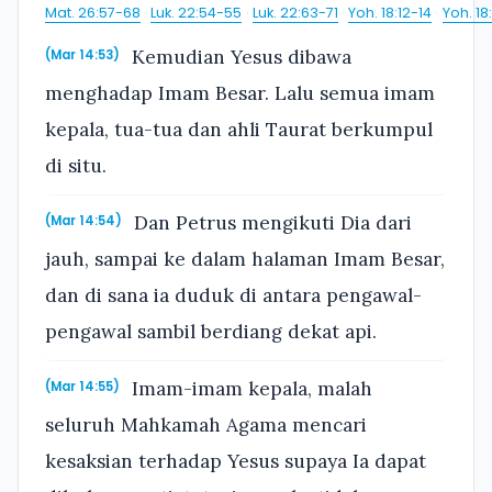
Mat. 26:57-68
·
Luk. 22:54-55
·
Luk. 22:63-71
·
Yoh. 18:12-14
·
Yoh. 18
Kemudian Yesus dibawa
(Mar 14:53)
menghadap Imam Besar. Lalu semua imam
kepala, tua-tua dan ahli Taurat berkumpul
di situ.
Dan Petrus mengikuti Dia dari
(Mar 14:54)
jauh, sampai ke dalam halaman Imam Besar,
dan di sana ia duduk di antara pengawal-
pengawal sambil berdiang dekat api.
Imam-imam kepala, malah
(Mar 14:55)
seluruh Mahkamah Agama mencari
kesaksian terhadap Yesus supaya Ia dapat