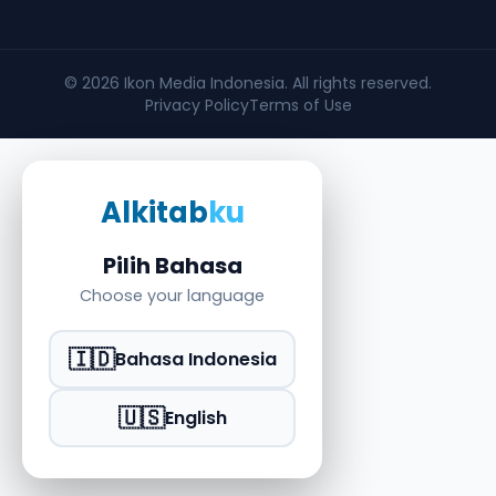
© 2026
Ikon Media Indonesia
. All rights reserved.
Privacy Policy
Terms of Use
Alkitab
ku
Pilih Bahasa
Choose your language
🇮🇩
Bahasa Indonesia
🇺🇸
English