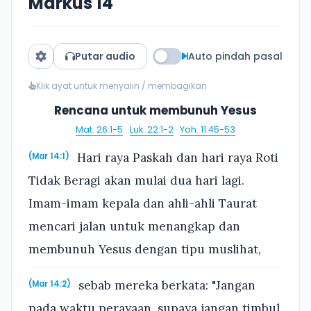
Markus 14
Putar audio
Auto pindah pasal
Klik ayat untuk menyalin / membagikan
Rencana untuk membunuh Yesus
Mat. 26:1-5
·
Luk. 22:1-2
·
Yoh. 11:45-53
Hari raya Paskah dan hari raya Roti
(Mar 14:1)
Tidak Beragi akan mulai dua hari lagi.
Imam-imam kepala dan ahli-ahli Taurat
mencari jalan untuk menangkap dan
membunuh Yesus dengan tipu muslihat,
sebab mereka berkata: "Jangan
(Mar 14:2)
pada waktu perayaan, supaya jangan timbul