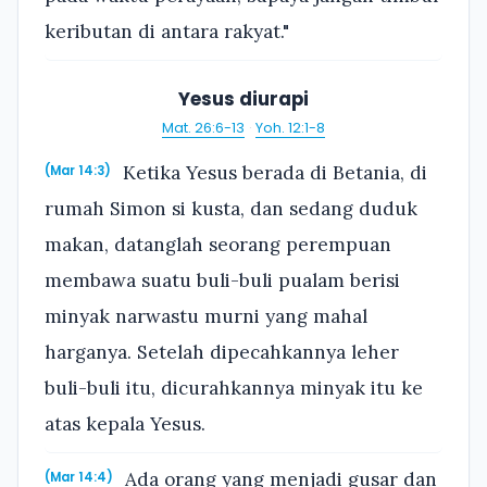
keributan di antara rakyat."
Yesus diurapi
Mat. 26:6-13
·
Yoh. 12:1-8
Ketika Yesus berada di Betania, di
(Mar 14:3)
rumah Simon si kusta, dan sedang duduk
makan, datanglah seorang perempuan
membawa suatu buli-buli pualam berisi
minyak narwastu murni yang mahal
harganya. Setelah dipecahkannya leher
buli-buli itu, dicurahkannya minyak itu ke
atas kepala Yesus.
Ada orang yang menjadi gusar dan
(Mar 14:4)