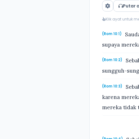
Putar 
Klik ayat untuk 
Sauda
(Rom 10:1)
supaya mereka
Sebab
(Rom 10:2)
sungguh-sungg
Sebab
(Rom 10:3)
karena mereka
mereka tidak 