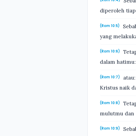
Sebab
(Rom 10:4)
diperoleh tiap
Sebab
(Rom 10:5)
yang melakuka
Tetap
(Rom 10:6)
dalam hatimu:
atau:
(Rom 10:7)
Kristus naik d
Tetap
(Rom 10:8)
mulutmu dan d
Sebab
(Rom 10:9)