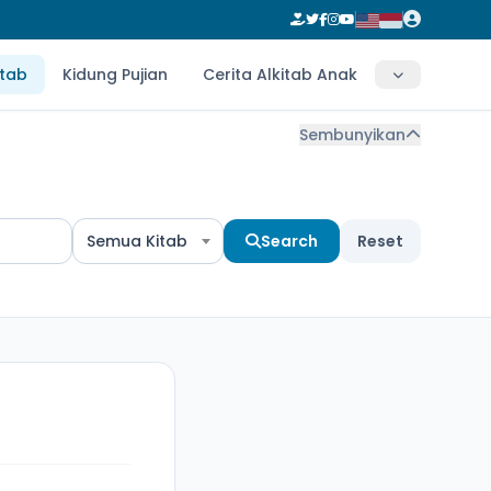
itab
Kidung Pujian
Cerita Alkitab Anak
Sembunyikan
Semua Kitab
Search
Reset