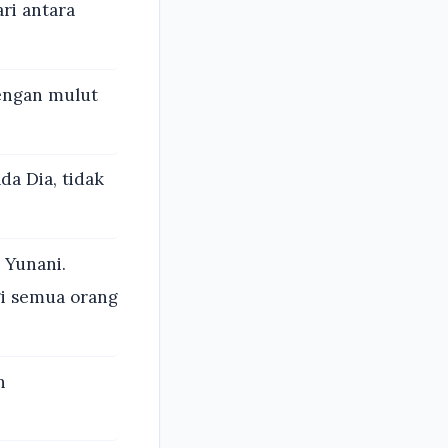
ri antara
engan mulut
da Dia, tidak
 Yunani.
gi semua orang
n