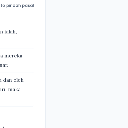
to pindah pasal
 ialah,
wa mereka
nar.
h dan oleh
ri, maka