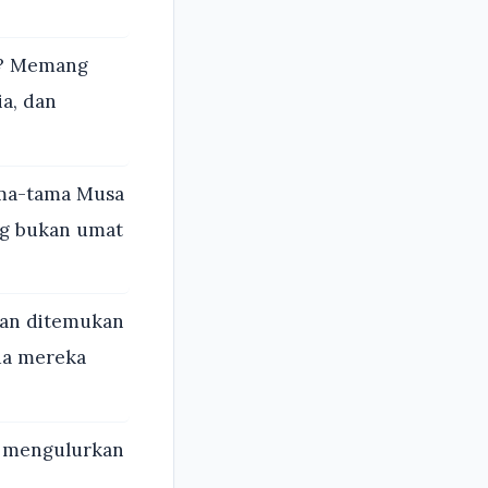
a? Memang
a, dan
ama-tama Musa
ng bukan umat
nan ditemukan
da mereka
ah mengulurkan