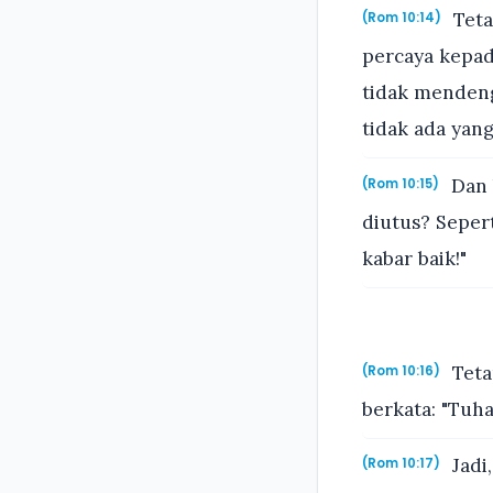
Teta
(Rom 10:14)
percaya kepad
tidak mendeng
tidak ada ya
Dan 
(Rom 10:15)
diutus? Seper
kabar baik!"
Teta
(Rom 10:16)
berkata: "Tuh
Jadi
(Rom 10:17)