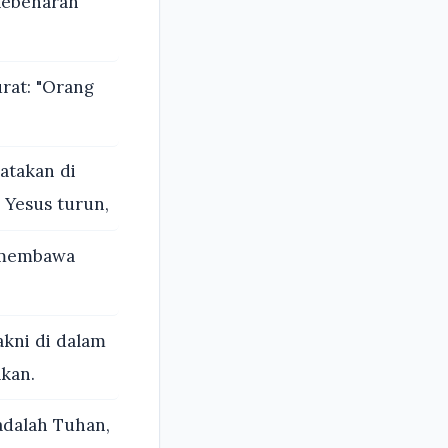
kebenaran
rat: "Orang
atakan di
 Yesus turun,
k membawa
akni di dalam
akan.
dalah Tuhan,