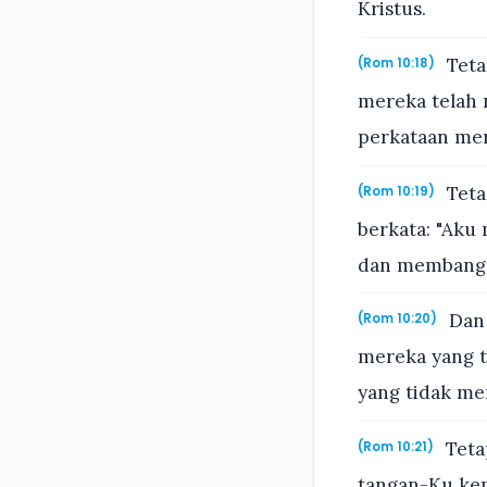
Kristus.
Teta
(Rom 10:18)
mereka telah 
perkataan mer
Teta
(Rom 10:19)
berkata: "Ak
dan membangk
Dan 
(Rom 10:20)
mereka yang t
yang tidak me
Tetap
(Rom 10:21)
tangan-Ku kep