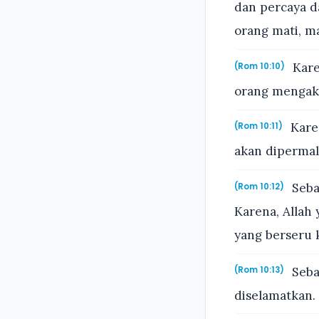
dan percaya d
orang mati, m
Kare
(Rom 10:10)
orang mengak
Karen
(Rom 10:11)
akan dipermal
Seba
(Rom 10:12)
Karena, Allah
yang berseru 
Seba
(Rom 10:13)
diselamatkan.