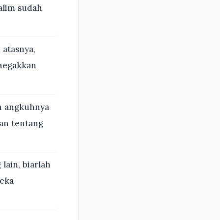
alim sudah
 atasnya,
negakkan
h angkuhnya
an tentang
lain, biarlah
reka