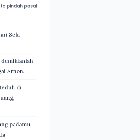
to pindah pasal
ri Sela
, demikianlah
ai Arnon.
 teduh di
buang,
ang padamu,
la