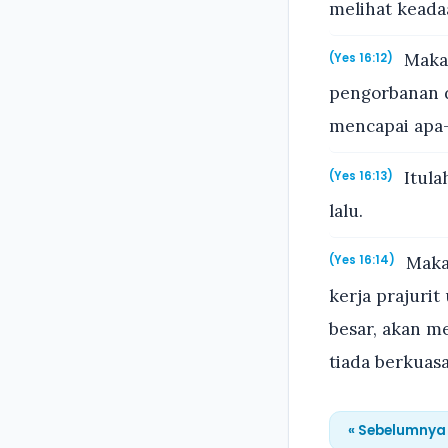
melihat keada
Maka 
(Yes 16:12)
pengorbanan d
mencapai apa-
Itula
(Yes 16:13)
lalu.
Maka 
(Yes 16:14)
kerja prajuri
besar, akan me
tiada berkuasa
« Sebelumnya