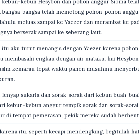
 kebun-kebun Hesybon dan pohon anggur Sibma tela
a bangsa-bangsa telah memotong pohon-pohon anggu
 dahulu meluas sampai ke Yaezer dan merambat ke pa
ngnya berserak sampai ke seberang laut.
 itu aku turut menangis dengan Yaezer karena pohon
u membasahi engkau dengan air mataku, hai Hesybon 
usim kemarau tepat waktu panen musuhmu menyerb
puran.
 lenyap sukaria dan sorak-sorak dari kebun buah-bua
ri kebun-kebun anggur tempik sorak dan sorak-sorai;
ur di tempat pemerasan, pekik mereka sudah berhent
karena itu, seperti kecapi mendengking, begitulah ha