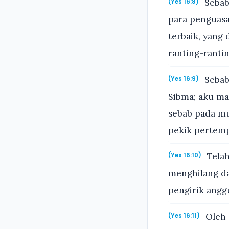
Sebab
(Yes 16:8)
para penguas
terbaik, yang
ranting-ranti
Sebab
(Yes 16:9)
Sibma; aku ma
sebab pada m
pekik pertem
Telah
(Yes 16:10)
menghilang da
pengirik angg
Oleh 
(Yes 16:11)