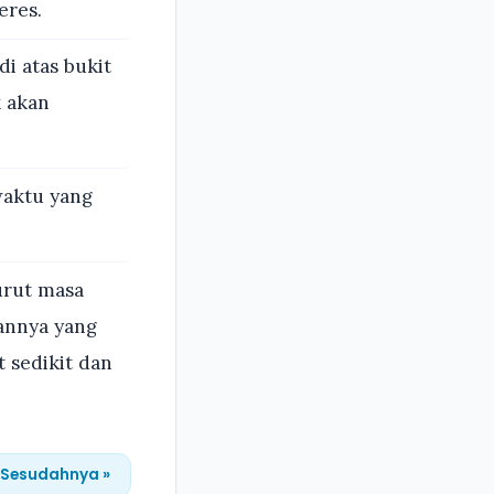
eres.
i atas bukit
 akan
waktu yang
urut masa
annya yang
t sedikit dan
Sesudahnya »