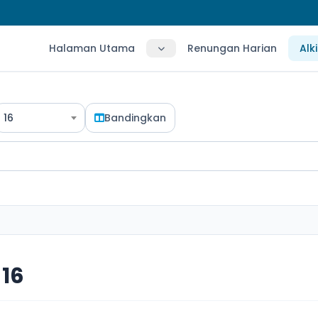
Halaman Utama
Renungan Harian
Alk
16
Bandingkan
16