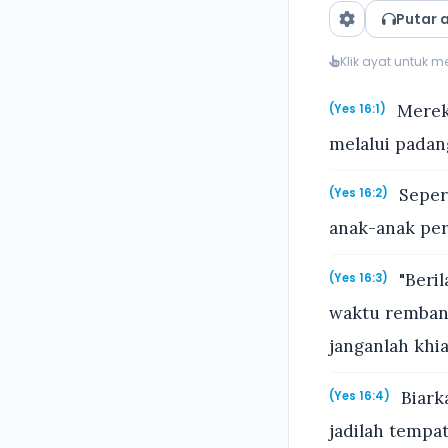
Putar 
Klik ayat untuk 
Mereka
(Yes 16:1)
melalui padan
Sepert
(Yes 16:2)
anak-anak pe
"Beril
(Yes 16:3)
waktu rembang
janganlah khia
Biark
(Yes 16:4)
jadilah tempa