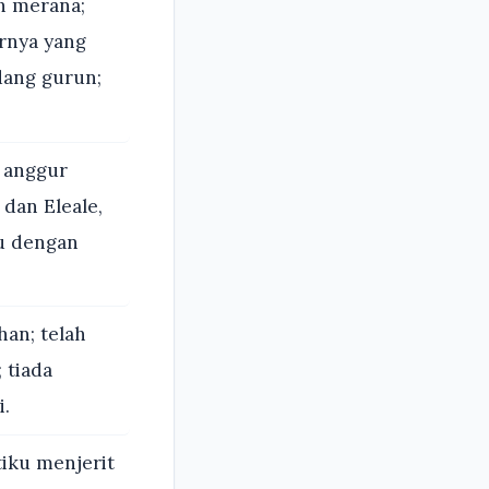
h merana;
rnya yang
dang gurun;
 anggur
dan Eleale,
u dengan
han; telah
 tiada
i.
tiku menjerit