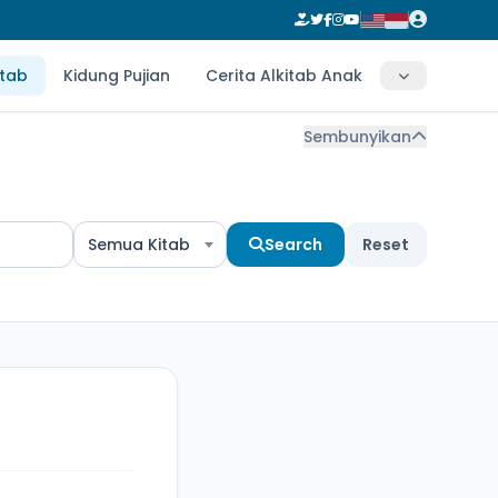
itab
Kidung Pujian
Cerita Alkitab Anak
Sembunyikan
Semua Kitab
Search
Reset