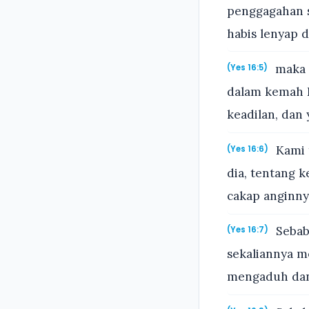
penggagahan s
habis lenyap d
maka s
(Yes 16:5)
dalam kemah 
keadilan, dan
Kami 
(Yes 16:6)
dia, tentang 
cakap anginny
Sebab 
(Yes 16:7)
sekaliannya m
mengaduh dan 