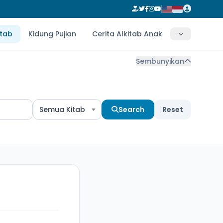
itab
Kidung Pujian
Cerita Alkitab Anak
Sembunyikan
Semua Kitab
Search
Reset