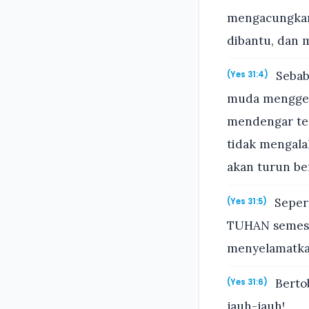
mengacungkan 
dibantu, dan 
Sebab
(Yes 31:4)
muda mengger
mendengar ter
tidak mengala
akan turun b
Sepert
(Yes 31:5)
TUHAN semesta
menyelamatka
Bertob
(Yes 31:6)
jauh-jauh!