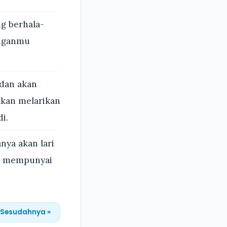
g berhala-
anganmu
 dan akan
akan melarikan
i.
nya akan lari
ng mempunyai
Sesudahnya »