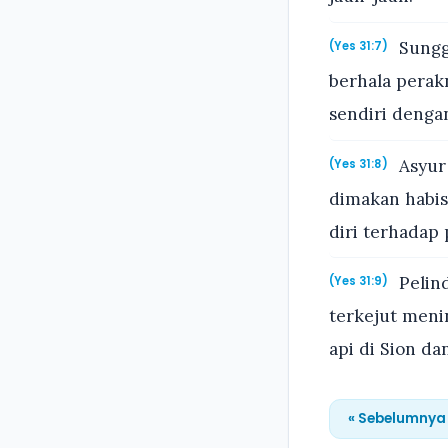
Sungg
(Yes 31:7)
berhala perak
sendiri denga
Asyur 
(Yes 31:8)
dimakan habis
diri terhadap
Pelind
(Yes 31:9)
terkejut meni
api di Sion da
« Sebelumnya