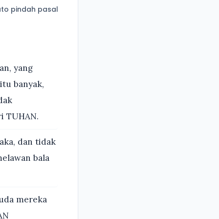
to pindah pasal
an, yang
tu banyak,
dak
ri TUHAN.
ka, dan tidak
melawan bala
kuda mereka
AN