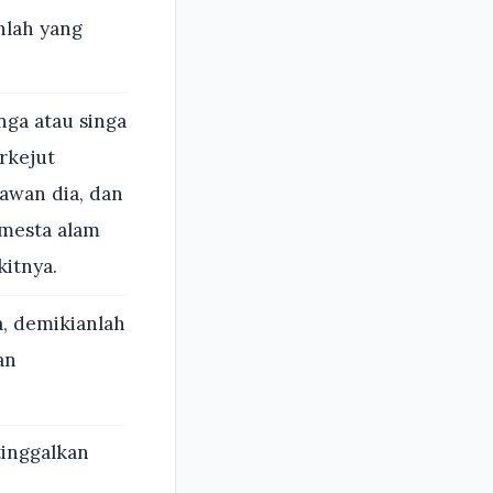
hlah yang
nga atau singa
rkejut
awan dia, dan
mesta alam
itnya.
, demikianlah
an
tinggalkan