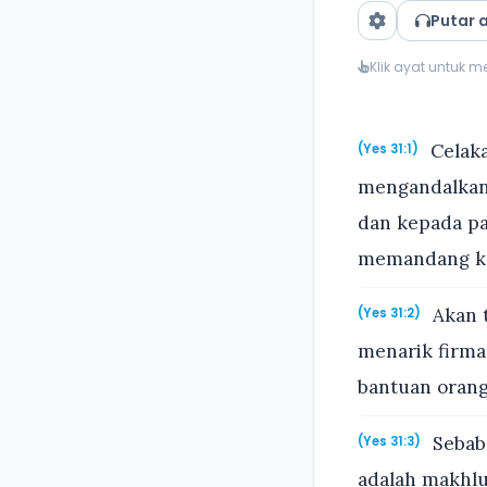
Putar 
Klik ayat untuk 
Celaka
(Yes 31:1)
mengandalkan 
dan kepada pa
memandang kep
Akan t
(Yes 31:2)
menarik firma
bantuan orang
Sebab 
(Yes 31:3)
adalah makhlu