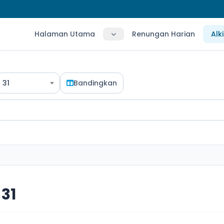
Halaman Utama
Renungan Harian
Alk
31
Bandingkan
31