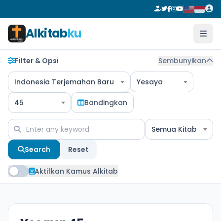
Alkitab
ku
Filter & Opsi
Sembunyikan
Indonesia Terjemahan Baru
Yesaya
45
Bandingkan
Semua Kitab
Search
Reset
Aktifkan Kamus Alkitab