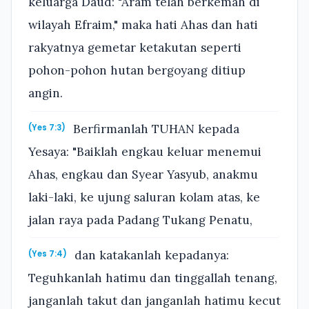
keluarga Daud: "Aram telah berkemah di
wilayah Efraim," maka hati Ahas dan hati
rakyatnya gemetar ketakutan seperti
pohon-pohon hutan bergoyang ditiup
angin.
Berfirmanlah TUHAN kepada
(Yes 7:3)
Yesaya: "Baiklah engkau keluar menemui
Ahas, engkau dan Syear Yasyub, anakmu
laki-laki, ke ujung saluran kolam atas, ke
jalan raya pada Padang Tukang Penatu,
dan katakanlah kepadanya:
(Yes 7:4)
Teguhkanlah hatimu dan tinggallah tenang,
janganlah takut dan janganlah hatimu kecut