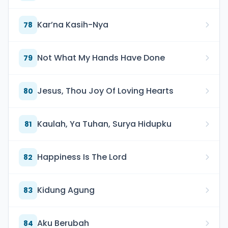
Kar’na Kasih-Nya
78
Not What My Hands Have Done
79
Jesus, Thou Joy Of Loving Hearts
80
Kaulah, Ya Tuhan, Surya Hidupku
81
Happiness Is The Lord
82
Kidung Agung
83
Aku Berubah
84