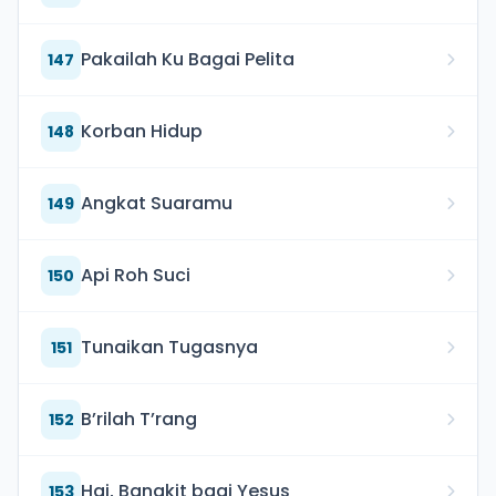
Pakailah Ku Bagai Pelita
147
Korban Hidup
148
Angkat Suaramu
149
Api Roh Suci
150
Tunaikan Tugasnya
151
B’rilah T’rang
152
Hai, Bangkit bagi Yesus
153