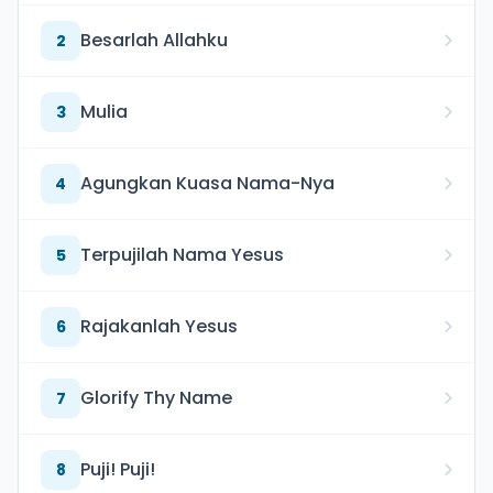
Besarlah Allahku
2
Mulia
3
Agungkan Kuasa Nama-Nya
4
Terpujilah Nama Yesus
5
Rajakanlah Yesus
6
Glorify Thy Name
7
Puji! Puji!
8