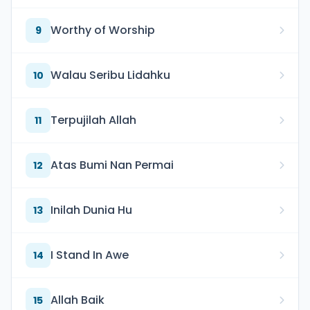
Worthy of Worship
9
Walau Seribu Lidahku
10
Terpujilah Allah
11
Atas Bumi Nan Permai
12
Inilah Dunia Hu
13
I Stand In Awe
14
Allah Baik
15