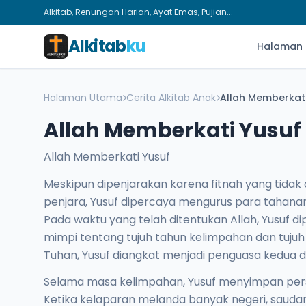
Alkitab, Renungan Harian, Ayat Emas, Pujian...
Alkitab
ku
Halaman
Halaman Utama
Cerita Alkitab Anak
Allah Memberkati
Allah Memberkati Yusuf
Allah Memberkati Yusuf
Meskipun dipenjarakan karena fitnah yang tidak 
penjara, Yusuf dipercaya mengurus para tahana
Pada waktu yang telah ditentukan Allah, Yusuf d
mimpi tentang tujuh tahun kelimpahan dan tujuh
Tuhan, Yusuf diangkat menjadi penguasa kedua di
Selama masa kelimpahan, Yusuf menyimpan per
Ketika kelaparan melanda banyak negeri, sauda