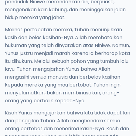
penduduk Niniwe merendahkan diri, berpuasa,
mengenakan kain kabung, dan meninggalkan jalan
hidup mereka yang jahat.
Melihat pertobatan mereka, Tuhan menunjukkan
kasih dan belas kasihan-Nya. Allah membatalkan
hukuman yang telah dinyatakan atas Niniwe. Namun,
Yunus justru menjadi marah karena ia berharap kota
itu dihukum. Melalui sebuah pohon yang tumbuh lalu
layu, Tuhan mengajarkan Yunus bahwa Allah
mengasihi semua manusia dan berbelas kasihan
kepada mereka yang mau bertobat. Tuhan ingin
menyelamatkan, bukan membinasakan, orang-
orang yang berbalik kepada-Nya.
Kisah Yunus mengajarkan bahwa kita tidak dapat lari
dari panggilan Tuhan. Allah menghendaki semua
orang bertobat dan menerima kasih-Nya. Kasih dan