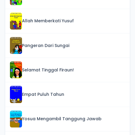
Allah Memberkati Yusuf
Pangeran Dari Sungai
Selamat Tinggal Firaun!
Empat Puluh Tahun
Yosua Mengambil Tanggung Jawab