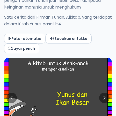
pengampunan Tuhan jauh lebih besar daripada
keinginan manusia untuk menghukum.
Satu cerita dari Firman Tuhan, Alkitab, yang terdapat
dalam Kitab Yunus pasal 1-4.
Putar otomatis
Bacakan untukku
Layar penuh