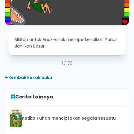
Alkitab untuk Anak-anak memperkenalkan Yunus
dan Ikan Besar
1
/ 30
Kembali ke rak buku
Cerita Lainnya
Ketika Tuhan menciptakan segala sesuatu