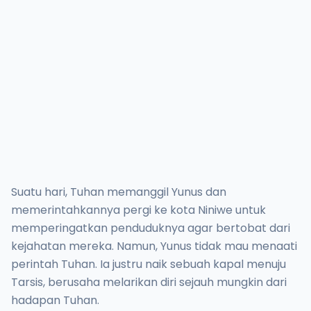
Suatu hari, Tuhan memanggil Yunus dan
memerintahkannya pergi ke kota Niniwe untuk
memperingatkan penduduknya agar bertobat dari
kejahatan mereka. Namun, Yunus tidak mau menaati
perintah Tuhan. Ia justru naik sebuah kapal menuju
Tarsis, berusaha melarikan diri sejauh mungkin dari
hadapan Tuhan.