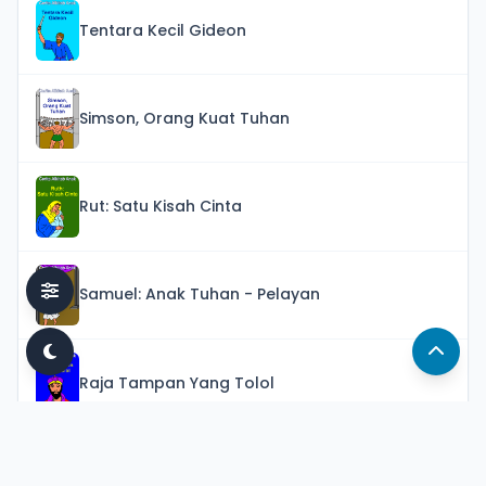
Tentara Kecil Gideon
Simson, Orang Kuat Tuhan
Rut: Satu Kisah Cinta
Samuel: Anak Tuhan - Pelayan
Raja Tampan Yang Tolol
Daud Si Anak Gembala