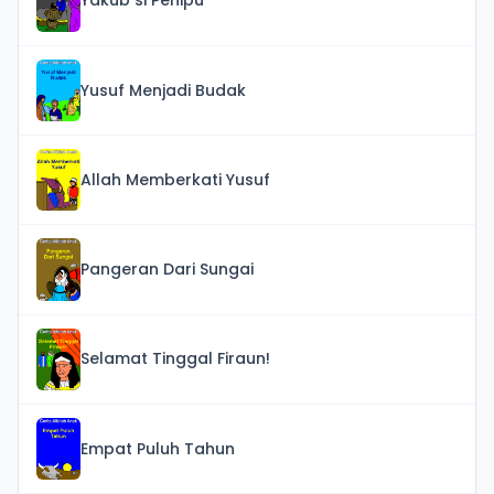
Yakub si Penipu
Yusuf Menjadi Budak
Allah Memberkati Yusuf
Pangeran Dari Sungai
Selamat Tinggal Firaun!
Empat Puluh Tahun